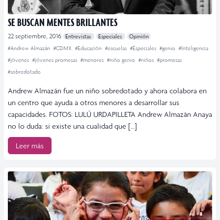
SE BUSCAN MENTES BRILLANTES
22 septiembre, 2016
Entrevistas
Especiales
Opinión
#Andrew Almazán
#CDMX
#Educación
#escuelas
#Especiales
#genio
#Inteligencia
#jóvenes
#jóvenes promesas
#menores
#niño genio
#niños
#promesas
#sobredotado
Andrew Almazán fue un niño sobredotado y ahora colabora en
un centro que ayuda a otros menores a desarrollar sus
capacidades. FOTOS: LULÚ URDAPILLETA Andrew Almazán Anaya
no lo duda: si existe una cualidad que […]
Leer más