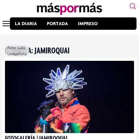
LA DIARIA
PORTADA
IMPRESO
ETIQUETA:
Foto: Lulú
JAMIROQUAI
Urdapilleta
FOTOGALERÍA | JAMIROQUAI