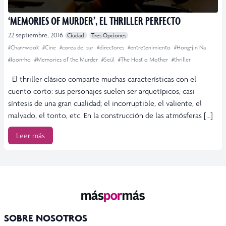
‘MEMORIES OF MURDER’, EL THRILLER PERFECTO
22 septiembre, 2016
Ciudad
Tres Opciones
#Chan-wook
#Cine
#corea del sur
#directores
#entretenimiento
#Hong-jin Na
#Joon-ho
#Memories of the Murder
#Seúl
#The Host o Mother
#thriller
El thriller clásico comparte muchas características con el
cuento corto: sus personajes suelen ser arquetípicos, casi
síntesis de una gran cualidad; el incorruptible, el valiente, el
malvado, el tonto, etc. En la construcción de las atmósferas […]
Leer más
SOBRE NOSOTROS