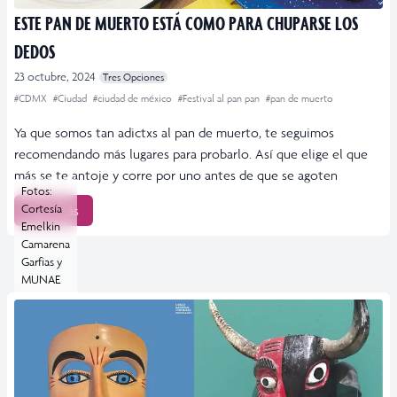
ESTE PAN DE MUERTO ESTÁ COMO PARA CHUPARSE LOS
DEDOS
23 octubre, 2024
Tres Opciones
#CDMX
#Ciudad
#ciudad de méxico
#Festival al pan pan
#pan de muerto
Ya que somos tan adictxs al pan de muerto, te seguimos
recomendando más lugares para probarlo. Así que elige el que
más se te antoje y corre por uno antes de que se agoten
Fotos:
Cortesía
Leer más
Emelkin
Camarena
Garfias y
MUNAE