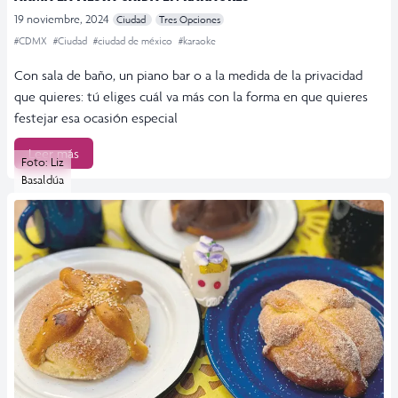
19 noviembre, 2024
Ciudad
Tres Opciones
#CDMX
#Ciudad
#ciudad de méxico
#karaoke
Con sala de baño, un piano bar o a la medida de la privacidad
que quieres: tú eliges cuál va más con la forma en que quieres
festejar esa ocasión especial
Leer más
Foto: Liz
Basaldúa