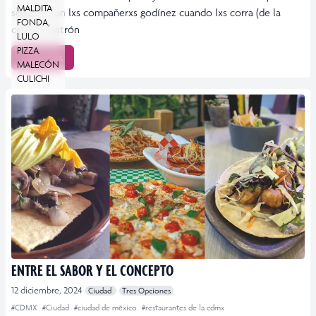
MALDITA
seguirla con lxs compañerxs godínez cuando lxs corra (de la
FONDA,
cena) el patrón
LULO
PIZZA.
Leer más
MALECÓN
CULICHI
ENTRE EL SABOR Y EL CONCEPTO
12 diciembre, 2024
Ciudad
Tres Opciones
#CDMX
#Ciudad
#ciudad de méxico
#restaurantes de la cdmx