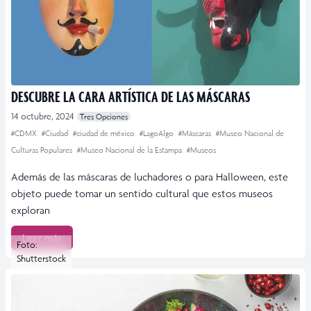
DESCUBRE LA CARA ARTÍSTICA DE LAS MÁSCARAS
14 octubre, 2024
Tres Opciones
#CDMX
#Ciudad
#ciudad de méxico
#LagoAlgo
#Máscaras
#Museo Nacional de
Culturas Populares
#Museo Nacional de la Estampa
#Museos
Además de las máscaras de luchadores o para Halloween, este
objeto puede tomar un sentido cultural que estos museos
exploran
Leer más
Foto:
Shutterstock