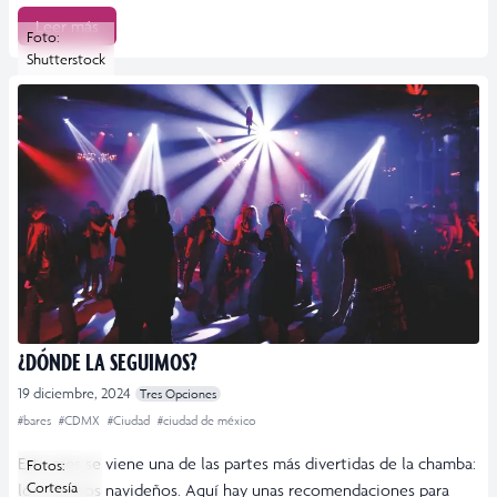
Leer más
Foto:
Shutterstock
¿DÓNDE LA SEGUIMOS?
19 diciembre, 2024
Tres Opciones
#bares
#CDMX
#Ciudad
#ciudad de méxico
Este mes se viene una de las partes más divertidas de la chamba:
Fotos:
Cortesía
los eventos navideños. Aquí hay unas recomendaciones para