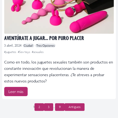
AVENTÚRATE A JUGAR… POR PURO PLACER
3 abril, 2024
Ciudad
Tres Opciones
#juguetes
#Sex toys
#sexuales
Como en todo, los juguetes sexuales también son productos en
constante innovación que revolucionan la manera de
experimentar sensaciones placenteras. ¿Te atreves a probar
estos nuevos productos?
Leer más
PAGINACIÓN
1
2
3
…
9
Antiguos
DE