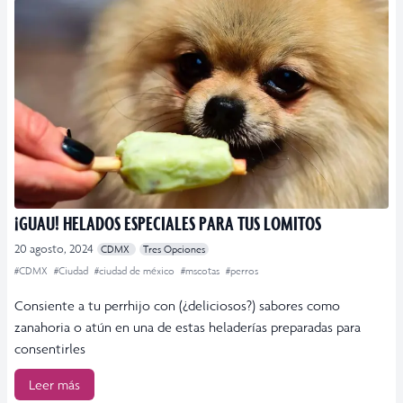
¡GUAU! HELADOS ESPECIALES PARA TUS LOMITOS
20 agosto, 2024
CDMX
Tres Opciones
#CDMX
#Ciudad
#ciudad de méxico
#mscotas
#perros
Consiente a tu perrhijo con (¿deliciosos?) sabores como
zanahoria o atún en una de estas heladerías preparadas para
consentirles
Leer más