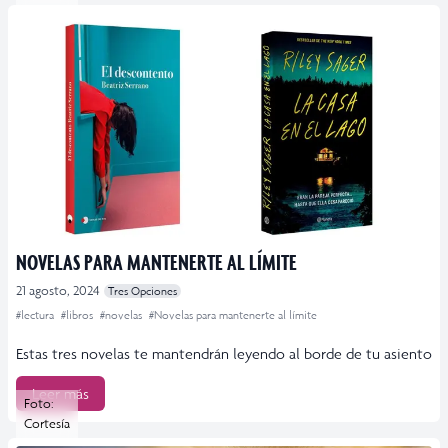
NOVELAS PARA MANTENERTE AL LÍMITE
21 agosto, 2024
Tres Opciones
#lectura
#libros
#novelas
#Novelas para mantenerte al límite
Estas tres novelas te mantendrán leyendo al borde de tu asiento
Leer más
Foto:
Cortesía