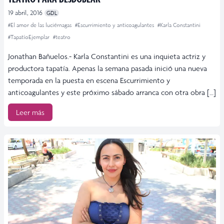
19 abril, 2016
GDL
#El amor de las luciérnagas
#Escurrimiento y anticoagulantes
#Karla Constantini
#TapatíoEjemplar
#teatro
Jonathan Bañuelos.- Karla Constantini es una inquieta actriz y
productora tapatía. Apenas la semana pasada inició una nueva
temporada en la puesta en escena Escurrimiento y
anticoagulantes y este próximo sábado arranca con otra obra […]
Leer más