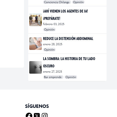
Conciencia Chilanga
Opinión
#bienestar
#Opinión
#Principal
¡AHÍ VIENEN LOS AGENTES DE IA!
¡PREPÁRATE!
febrero 03, 2025
Opinión
#Bar Emprende
#Opinión
#Principal
REDUCE LA DISTENSIÓN ABDOMINAL
enero 28, 2025
Opinión
#bienestar
#Opinión
#Principal
#Salud
LA SOMBRA: LA HISTORIA DE TU LADO
OSCURO
enero 27, 2025
Bar emprende
Opinión
#Bar Emprende
#CDMX
#marketing
SÍGUENOS