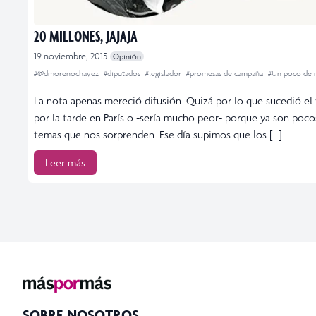
20 MILLONES, JAJAJA
19 noviembre, 2015
Opinión
#@dmorenochavez
#diputados
#legislador
#promesas de campaña
#Un poco de
La nota apenas mereció difusión. Quizá por lo que sucedió el 
por la tarde en París o -sería mucho peor- porque ya son poco
temas que nos sorprenden. Ese día supimos que los […]
Leer más
SOBRE NOSOTROS