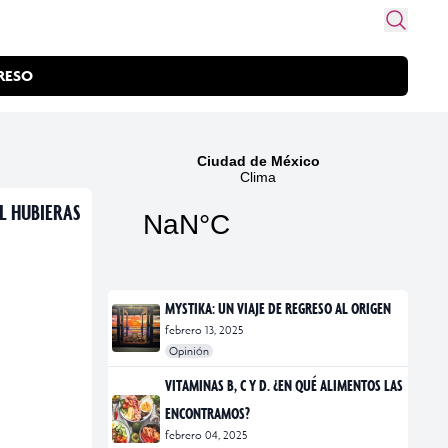
RESO
L HUBIERAS
MYSTIKA: UN VIAJE DE REGRESO AL ORIGEN
febrero 13, 2025
Opinión
#exposiciones
#fotografía
VITAMINAS B, C Y D. ¿EN QUÉ ALIMENTOS LAS
ENCONTRAMOS?
febrero 04, 2025