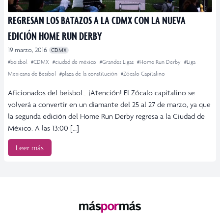
REGRESAN LOS BATAZOS A LA CDMX CON LA NUEVA
EDICIÓN HOME RUN DERBY
19 marzo, 2016
CDMX
#beisbol
#CDMX
#ciudad de méxico
#Grandes Ligas
#Home Run Derby
#Liga
Mexicana de Besibol
#plaza de la constitución
#Zócalo Capitalino
Aficionados del beisbol… ¡Atención! El Zócalo capitalino se
volverá a convertir en un diamante del 25 al 27 de marzo, ya que
la segunda edición del Home Run Derby regresa a la Ciudad de
México. A las 13:00 […]
Leer más