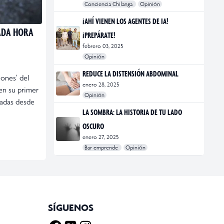
Conciencia Chilanga
Opinión
#bienestar
#Opinión
#Principal
¡AHÍ VIENEN LOS AGENTES DE IA!
CADA HORA
¡PREPÁRATE!
febrero 03, 2025
Opinión
#Bar Emprende
#Opinión
#Principal
REDUCE LA DISTENSIÓN ABDOMINAL
iones’ del
enero 28, 2025
en su primer
Opinión
zadas desde
#bienestar
#Opinión
#Principal
#Salud
LA SOMBRA: LA HISTORIA DE TU LADO
OSCURO
enero 27, 2025
Bar emprende
Opinión
#Bar Emprende
#CDMX
#marketing
SÍGUENOS