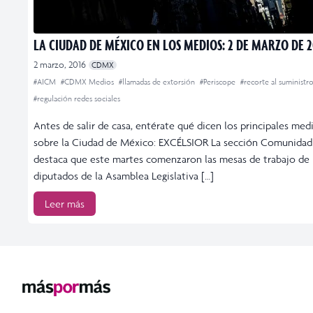
LA CIUDAD DE MÉXICO EN LOS MEDIOS: 2 DE MARZO DE 2
2 marzo, 2016
CDMX
#AICM
#CDMX Medios
#llamadas de extorsión
#Periscope
#recorte al suministr
#regulación redes sociales
Antes de salir de casa, entérate qué dicen los principales med
sobre la Ciudad de México: EXCÉLSIOR La sección Comunidad
destaca que este martes comenzaron las mesas de trabajo de
diputados de la Asamblea Legislativa […]
Leer más