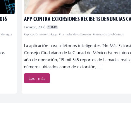
016
APP CONTRA EXTORSIONES RECIBE 13 DENUNCIAS 
1 marzo, 2016
CDMX
o de agua
#aplicación móvil
#app
#llamadas de extorsión
#números telefónicos
La aplicación para teléfonos inteligentes ‘No Más Extors
ios
Consejo Ciudadano de la Ciudad de México ha recibido 
año de operación, 119 mil 545 reportes de llamadas reali
números ubicados como de extorsión, […]
Leer más