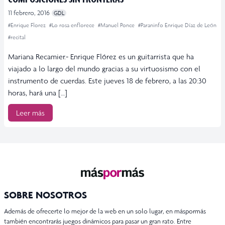
11 febrero, 2016
GDL
#Enrique Florez
#Lo rosa enflorece
#Manuel Ponce
#Paraninfo Enrique Díaz de León
#recital
Mariana Recamier.- Enrique Flórez es un guitarrista que ha
viajado a lo largo del mundo gracias a su virtuosismo con el
instrumento de cuerdas. Este jueves 18 de febrero, a las 20:30
horas, hará una […]
Leer más
SOBRE NOSOTROS
Además de ofrecerte lo mejor de la web en un solo lugar, en máspormás
también encontrarás juegos dinámicos para pasar un gran rato. Entre