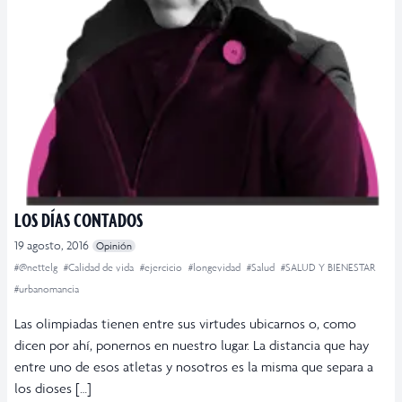
LOS DÍAS CONTADOS
19 agosto, 2016
Opinión
#@nettelg
#Calidad de vida
#ejercicio
#longevidad
#Salud
#SALUD Y BIENESTAR
#urbanomancia
Las olimpiadas tienen entre sus virtudes ubicarnos o, como
dicen por ahí, ponernos en nuestro lugar. La distancia que hay
entre uno de esos atletas y nosotros es la misma que separa a
los dioses […]