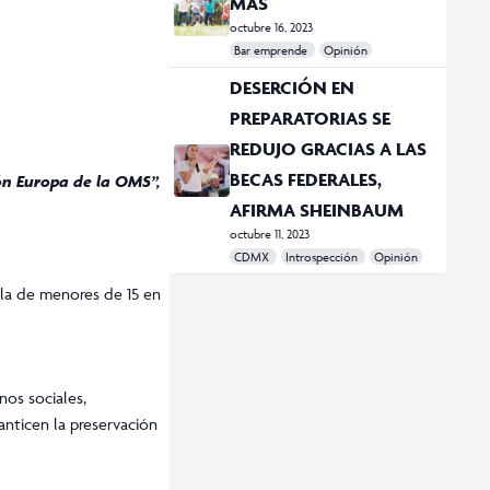
MÁS
octubre 16, 2023
Bar emprende
Opinión
#Bar Emprende
#CDMX
#Ciudad
DESERCIÓN EN
PREPARATORIAS SE
REDUJO GRACIAS A LAS
BECAS FEDERALES,
ón Europa de la OMS”,
AFIRMA SHEINBAUM
octubre 11, 2023
CDMX
Introspección
Opinión
#CDMX
#Claudia Sheibaum
#deserción académica
#escuelas
#Estudiantes
#preparatoria
#UNAM
 la de menores de 15 en
nos sociales,
nticen la preservación