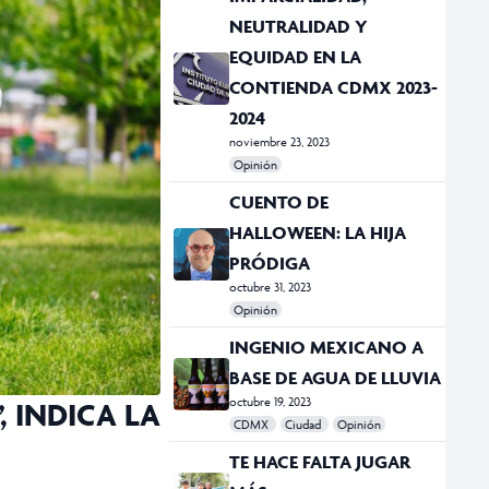
NEUTRALIDAD Y
EQUIDAD EN LA
CONTIENDA CDMX 2023-
2024
noviembre 23, 2023
Opinión
#contienda
#equidad
#IECM
#imparcialidad
#neutralidad
CUENTO DE
HALLOWEEN: LA HIJA
PRÓDIGA
octubre 31, 2023
Opinión
#@zolliker
#columna
#conde de montecristo
#cuento
#Halloween
INGENIO MEXICANO A
BASE DE AGUA DE LLUVIA
octubre 19, 2023
 INDICA LA
CDMX
Ciudad
Opinión
#agua
#axolotle
#cerveza
#colectivo
#inegenio
#lluvia
TE HACE FALTA JUGAR