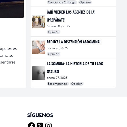
Conciencia Chilanga
Opinión
#bienestar
#Opinión
#Principal
¡AHÍ VIENEN LOS AGENTES DE IA!
¡PREPÁRATE!
febrero 03, 2025
Opinión
#Bar Emprende
#Opinión
#Principal
REDUCE LA DISTENSIÓN ABDOMINAL
ipales es
enero 28, 2025
Opinión
 Como su
#bienestar
#Opinión
#Principal
#Salud
 sentarse
LA SOMBRA: LA HISTORIA DE TU LADO
OSCURO
enero 27, 2025
Bar emprende
Opinión
#Bar Emprende
#CDMX
#marketing
SÍGUENOS