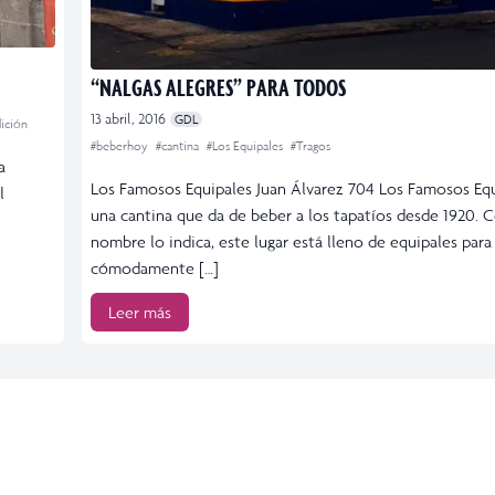
“NALGAS ALEGRES” PARA TODOS
13 abril, 2016
GDL
dición
#beberhoy
#cantina
#Los Equipales
#Tragos
a
Los Famosos Equipales Juan Álvarez 704 Los Famosos Equ
l
una cantina que da de beber a los tapatíos desde 1920.
nombre lo indica, este lugar está lleno de equipales para
cómodamente […]
Leer más