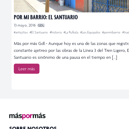
POR MI BARRIO: EL SANTUARIO
13 mayo, 2016
GDL
#antojitos
#El Santuario
#historia
#La Pulkata
#Los Equipales
#pormibarrio
#tra
Más por más Gdl.- Aunque hoy es una de las zonas que registr
constante ajetreo por las obras de la Línea 3 del Tren Ligero, E
Santuario es sinónimo de una pausa en el tiempo en […]
Leer más
SOBRE NOSOTROS