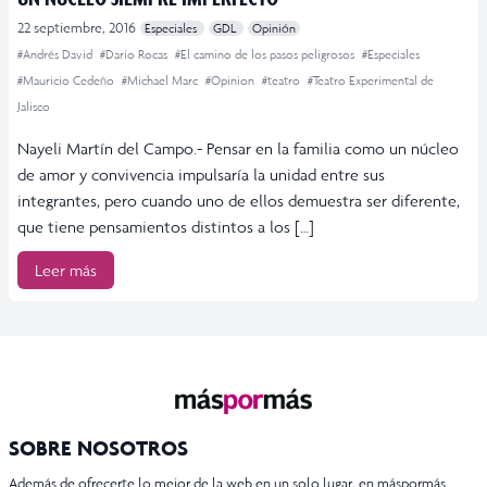
22 septiembre, 2016
Especiales
GDL
Opinión
#Andrés David
#Darío Rocas
#El camino de los pasos peligrosos
#Especiales
#Mauricio Cedeño
#Michael Marc
#Opinion
#teatro
#Teatro Experimental de
Jalisco
Nayeli Martín del Campo.- Pensar en la familia como un núcleo
de amor y convivencia impulsaría la unidad entre sus
integrantes, pero cuando uno de ellos demuestra ser diferente,
que tiene pensamientos distintos a los […]
Leer más
SOBRE NOSOTROS
Además de ofrecerte lo mejor de la web en un solo lugar, en máspormás