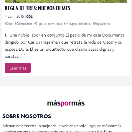
REGLA DE TRES: NUEVOS FILMES
4 abril, 2016
GDL
#Cine
#Compadres
#El patio de mi casa
#Milagros del cielo
#Regladetres
1.- Una noble labor en conjunto El patio de mi casa Documental
dirigido por Carlos Hagerman que retrata la vida de Oscar y su
esposa Dora. Él es un arquitecto que diseña casas dignas y
baratas, […]
Leer más
SOBRE NOSOTROS
Además de ofrecerte lo mejor de la web en un solo lugar, en máspormás
también encontrarás juegos dinámicos para pasar un gran rato. Entre