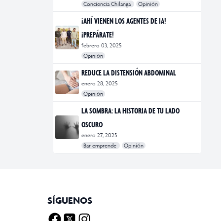
Conciencia Chilanga
Opinión
#bienestar
#Opinión
#Principal
¡AHÍ VIENEN LOS AGENTES DE IA!
¡PREPÁRATE!
febrero 03, 2025
Opinión
#Bar Emprende
#Opinión
#Principal
REDUCE LA DISTENSIÓN ABDOMINAL
enero 28, 2025
Opinión
#bienestar
#Opinión
#Principal
#Salud
LA SOMBRA: LA HISTORIA DE TU LADO
OSCURO
enero 27, 2025
Bar emprende
Opinión
#Bar Emprende
#CDMX
#marketing
SÍGUENOS