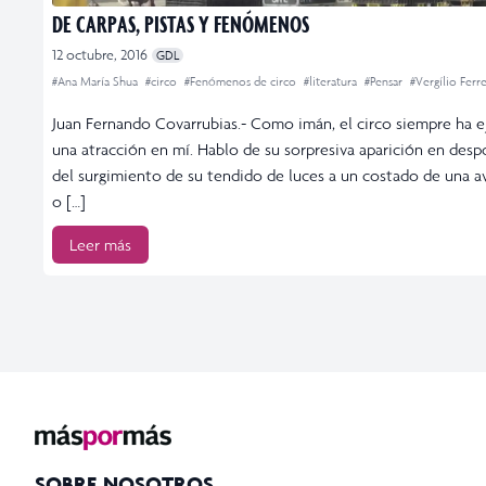
DE CARPAS, PISTAS Y FENÓMENOS
12 octubre, 2016
GDL
#Ana María Shua
#circo
#Fenómenos de circo
#literatura
#Pensar
#Vergílio Ferre
Juan Fernando Covarrubias.- Como imán, el circo siempre ha e
una atracción en mí. Hablo de su sorpresiva aparición en desp
del surgimiento de su tendido de luces a un costado de una a
o […]
Leer más
SOBRE NOSOTROS