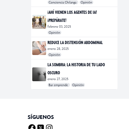
Conciencia Chilanga
Opinión
#bienestar
#Opinión
#Principal
¡AHÍ VIENEN LOS AGENTES DE IA!
¡PREPÁRATE!
febrero 03, 2025
Opinión
#Bar Emprende
#Opinión
#Principal
REDUCE LA DISTENSIÓN ABDOMINAL
enero 28, 2025
Opinión
#bienestar
#Opinión
#Principal
#Salud
LA SOMBRA: LA HISTORIA DE TU LADO
OSCURO
enero 27, 2025
Bar emprende
Opinión
#Bar Emprende
#CDMX
#marketing
SÍGUENOS