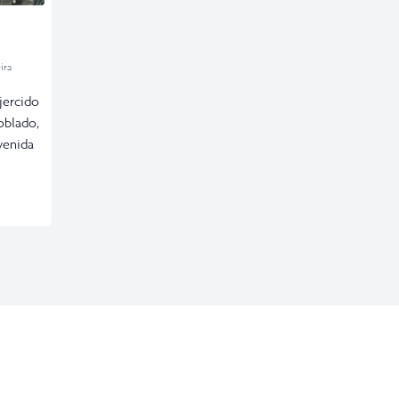
ira
jercido
oblado,
venida