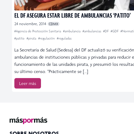
EL DF ASEGURA ESTAR LIBRE DE AMBULANCIAS ‘PATITO’
24 noviembre, 2014
CDMX
#Agencia de Protección Sanitaria
#ambulancia
#ambulancias
#DF
#GDF
#Normati
#patito
#pirata
#regulación
#reguladas
La Secretaría de Salud (Sedesa) del DF actualizó su verificació
ambulancias de instituciones públicas y privadas para reducir e
funcionamiento de las unidades pirata, y presumió los resulta
su último censo. “Prácticamente se […]
Leer más
SOBRE NOSOTROS