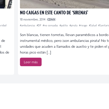
NO CAIGAS EN ESTE CANTO DE ‘SIRENAS’
18 noviembre, 2014
CDMX
vidad
#ambulancias
#DF
#no censadas
#patito
#pirata
#riesgo
#Salud
#Sanitari
Son blancas, tienen torretas, llevan paramédicos a bord
n de
instrumental médico, pero ¡son ambulancias pirata! No t
l
unidades que acuden a llamados de auxilio y te piden el
dos de
horas pico están […]
Leer más