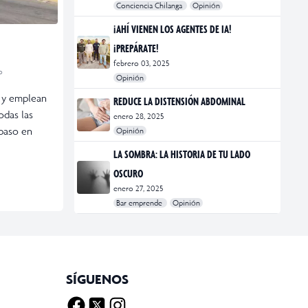
Conciencia Chilanga
Opinión
#bienestar
#Opinión
#Principal
¡AHÍ VIENEN LOS AGENTES DE IA!
¡PREPÁRATE!
febrero 03, 2025
o
Opinión
#Bar Emprende
#Opinión
#Principal
o y emplean
REDUCE LA DISTENSIÓN ABDOMINAL
odas las
enero 28, 2025
 paso en
Opinión
#bienestar
#Opinión
#Principal
#Salud
LA SOMBRA: LA HISTORIA DE TU LADO
OSCURO
enero 27, 2025
Bar emprende
Opinión
#Bar Emprende
#CDMX
#marketing
SÍGUENOS