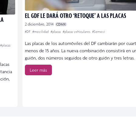
EL GDF LE DARÁ OTRO ‘RETOQUE’ A LAS PLACAS
RA
2 diciembre, 2014
CDMX
#DF
#movilidad
#placas
#placas vehiculares
#Semovi
Las placas de los automóviles del DF cambiarán por cuar
#placas
menos de 15 años. La nueva combinación consistirá en un
guión, dos números seguidos de otro guión y tres letras. 
lacas
Leer más
stancia
ción,