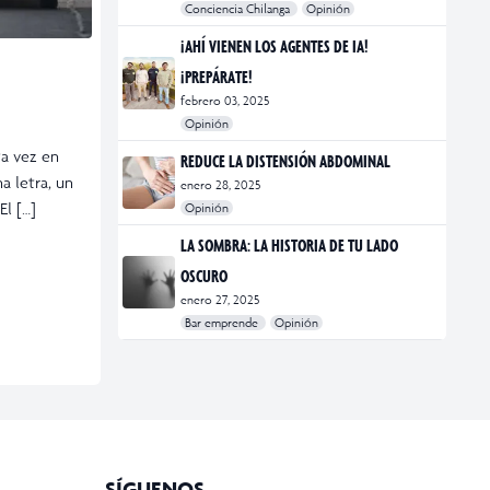
Conciencia Chilanga
Opinión
#bienestar
#Opinión
#Principal
¡AHÍ VIENEN LOS AGENTES DE IA!
¡PREPÁRATE!
febrero 03, 2025
Opinión
#Bar Emprende
#Opinión
#Principal
ta vez en
REDUCE LA DISTENSIÓN ABDOMINAL
a letra, un
enero 28, 2025
El […]
Opinión
#bienestar
#Opinión
#Principal
#Salud
LA SOMBRA: LA HISTORIA DE TU LADO
OSCURO
enero 27, 2025
Bar emprende
Opinión
#Bar Emprende
#CDMX
#marketing
SÍGUENOS