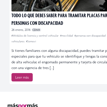
TODO LO QUE DEBES SABER PARA TRAMITAR PLACAS PA
PERSONAS CON DISCAPACIDAD
26 enero, 2016
CDMX
#Módulos de licencia y control vehicular
#movilidad
#personas con discapacidad
vehiculares
#Semovi
Si tienes familiares con alguna discapacidad, puedes tramitar p
especiales para que tu vehículo se identifique y tengas la con
de alta vehicular, el engomado permanente y tarjeta de circula
con una vigencia de tres […]
Leer más