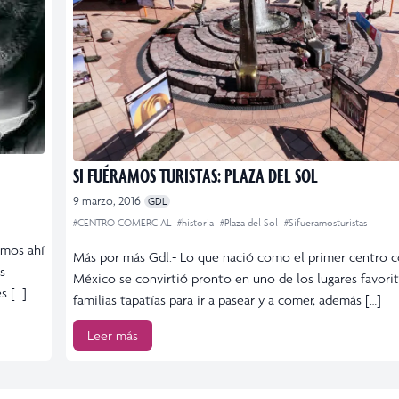
SI FUÉRAMOS TURISTAS: PLAZA DEL SOL
9 marzo, 2016
GDL
#CENTRO COMERCIAL
#historia
#Plaza del Sol
#Sifueramosturistas
amos ahí
Más por más Gdl.- Lo que nació como el primer centro c
s
México se convirtió pronto en uno de los lugares favorit
s […]
familias tapatías para ir a pasear y a comer, además […]
Leer más