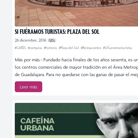
SI FUÉRAMOS TURISTAS: PLAZA DEL SOL
26 diciembre, 2016
GDL
#CAFÉS
#compras
#historia
#Plaza del Sol
#Restaurantes
#Sifueramosturistas
Más por más.- Fundado hacia finales de los años sesenta, es u
los centros comerciales de mayor tradición en el Área Metro
de Guadalajara. Para no quedarse con las ganas de pasar el mej
Leer más