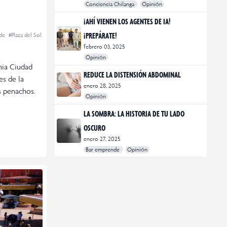
Conciencia Chilanga
Opinión
#bienestar
#Opinión
#Principal
¡AHÍ VIENEN LOS AGENTES DE IA!
¡PREPÁRATE!
ide
#Plaza del Sol
febrero 03, 2025
Opinión
nia Ciudad
#Bar Emprende
#Opinión
#Principal
REDUCE LA DISTENSIÓN ABDOMINAL
es de la
enero 28, 2025
s penachos.
Opinión
#bienestar
#Opinión
#Principal
#Salud
LA SOMBRA: LA HISTORIA DE TU LADO
OSCURO
enero 27, 2025
Bar emprende
Opinión
#Bar Emprende
#CDMX
#marketing