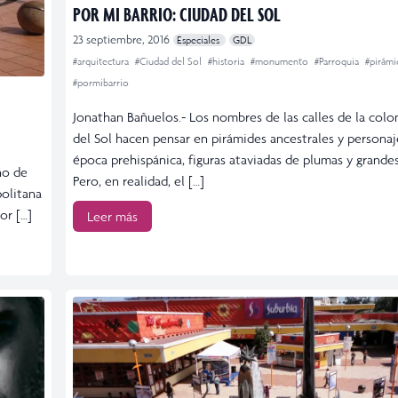
POR MI BARRIO: CIUDAD DEL SOL
23 septiembre, 2016
Especiales
GDL
#arquitectura
#Ciudad del Sol
#historia
#monumento
#Parroquia
#pirám
#pormibarrio
Jonathan Bañuelos.- Los nombres de las calles de la colo
del Sol hacen pensar en pirámides ancestrales y personaj
época prehispánica, figuras ataviadas de plumas y grande
no de
Pero, en realidad, el […]
politana
or […]
Leer más