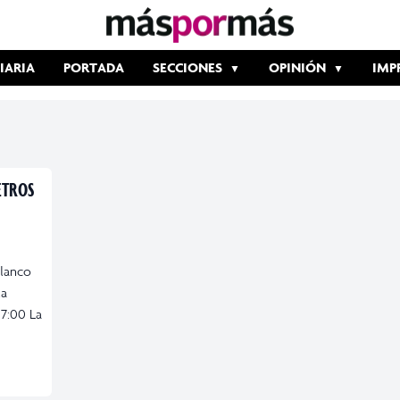
IARIA
PORTADA
SECCIONES
OPINIÓN
IMP
ETROS
olanco
la
17:00 La