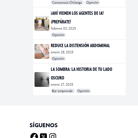
Conciencia Chilanga
Opinión
#bienestar
#Opinión
#Principal
¡AHÍ VIENEN LOS AGENTES DE IA!
¡PREPÁRATE!
febrero 03, 2025
Opinión
#Bar Emprende
#Opinión
#Principal
REDUCE LA DISTENSIÓN ABDOMINAL
enero 28, 2025
Opinión
#bienestar
#Opinión
#Principal
#Salud
LA SOMBRA: LA HISTORIA DE TU LADO
OSCURO
enero 27, 2025
Bar emprende
Opinión
#Bar Emprende
#CDMX
#marketing
SÍGUENOS