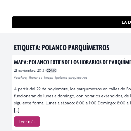
LA D
ETIQUETA:
POLANCO PARQUÍMETROS
MAPA: POLANCO EXTIENDE LOS HORARIOS DE PARQUÍM
21 noviembre, 2013
CDMX
#ecoParq
#horarios
#mapa
#polanco parquímetros
A partir del 22 de noviembre, los parquímetros en calles de P
funcionarán de lunes a domingo, con horarios extendidos, de 
siguiente forma. Lunes a sábado: 8:00 a 1:00 Domingo: 8:00 a 
[…]
Leer más