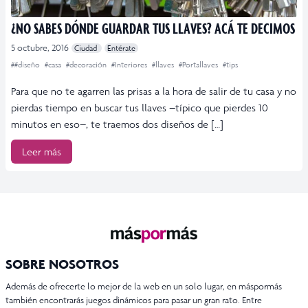
¿NO SABES DÓNDE GUARDAR TUS LLAVES? ACÁ TE DECIMOS
5 octubre, 2016
Ciudad
Entérate
##diseño
#casa
#decoración
#Interiores
#llaves
#Portallaves
#tips
Para que no te agarren las prisas a la hora de salir de tu casa y no
pierdas tiempo en buscar tus llaves –típico que pierdes 10
minutos en eso–, te traemos dos diseños de […]
Leer más
SOBRE NOSOTROS
Además de ofrecerte lo mejor de la web en un solo lugar, en máspormás
también encontrarás juegos dinámicos para pasar un gran rato. Entre