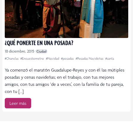
¿QUÉ PONERTE EN UNA POSADA?
18 diciembre, 2015
Ciudad
#Chanclas
#Encuestometro
#Navidad
#posadas
#Posadas Navideñas
#santa
Ya comenzó el maratón Guadalupe-Reyes y con él las mútiples
posadas y cenas navideñas; en el trabajo, con tus mejores
amigos, con tus amigos ‘de a veces’, con la familia de tu pareja,
con tu […]
Leer más