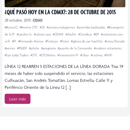
¿QUÉ PASÓ HOY EN LA CDMX?: 28 DE OCTUBRE DE 2015
28 octubre, 2015
CDMX
##Línea12
##metro STC
#28
#anciana mataperros
#avenidas bacheadas
#Bicampeón
de la F1
#canales tv
#catean casa
#CDMX
#chofer
#Condesa
#DF
#estaciones con
wifi
#F1
#Fernando Alonso
#festejos
#fieles
#iglesia de san hipólito
#Línea Dorada
#perros
#PGJDF
#piloto
#programa
#puente de la Concordia
#reabren estaciones
#San Judas Tadeo
#STC
#STCMetro
#transmisión F1
#Uber
#víctima
#WiFi
LÍNEA 12 REABREN 5 ESTACIONES DE LA LÍNEA DORADA Tras 19
meses de haber sido suspendido el servicio, las estaciones
Culhuacán, San Andrés Tomatlán, Lomas Estrella, Calle 11 y
Periférico Oriente de la Línea 12 […]
Leer más