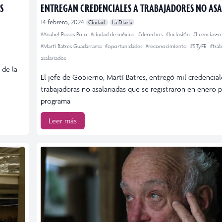
S
ENTREGAN CREDENCIALES A TRABAJADORES NO AS
14 febrero, 2024
Ciudad
La Diaria
#Anabel Pozos Polo
#ciudad de méxico
#derechos
#Inclusión
#licencias-c
#Martí Batres Guadarrama
#oportunidades
#reconocimiento
#STyFE
#tra
asalariados
 de la
El jefe de Gobierno, Martí Batres, entregó mil credencia
trabajadoras no asalariadas que se registraron en enero 
programa
Leer más