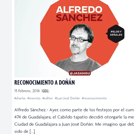
RECONOCIMIENTO A DOÑÁN
15 febrero, 2016
GDL
#charlas
#cronista
#editor
#Juan José Doñán
#reconocimiento
Alfredo Sánchez.- Ayer, como parte de los festejos por el cu
474 de Guadalajara, el Cabildo tapatío decidió otorgarle la me
Ciudad de Guadalajara a Juan José Doñán. Me imagino que de
sido de […]