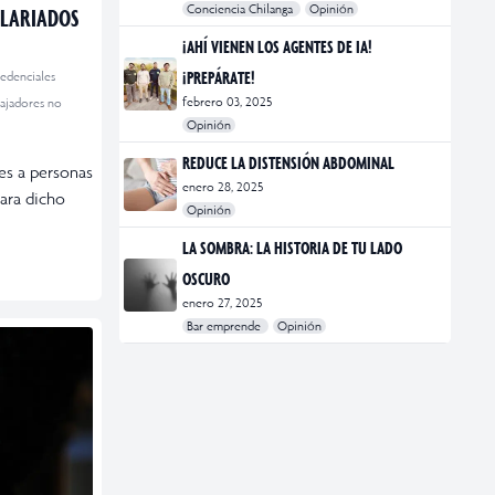
Conciencia Chilanga
Opinión
ALARIADOS
#bienestar
#Opinión
#Principal
¡AHÍ VIENEN LOS AGENTES DE IA!
¡PREPÁRATE!
redenciales
febrero 03, 2025
bajadores no
Opinión
#Bar Emprende
#Opinión
#Principal
REDUCE LA DISTENSIÓN ABDOMINAL
les a personas
enero 28, 2025
para dicho
Opinión
#bienestar
#Opinión
#Principal
#Salud
LA SOMBRA: LA HISTORIA DE TU LADO
OSCURO
enero 27, 2025
Bar emprende
Opinión
#Bar Emprende
#CDMX
#marketing