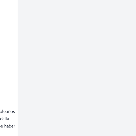
mpleaños
dalla
be haber