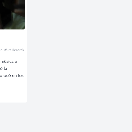
in
#Sire Records
 música a
ó la
colocó en los