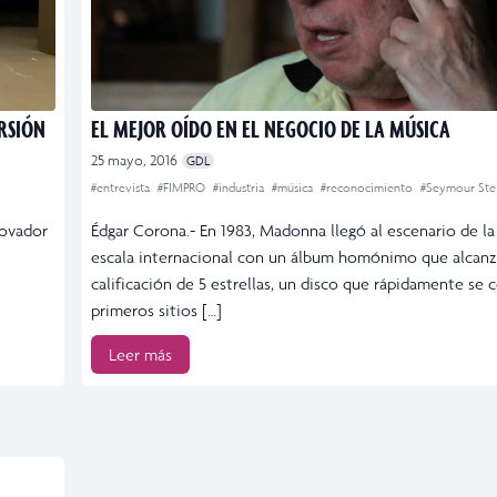
ERSIÓN
EL MEJOR OÍDO EN EL NEGOCIO DE LA MÚSICA
25 mayo, 2016
GDL
#entrevista
#FIMPRO
#industria
#música
#reconocimiento
#Seymour Ste
novador
Édgar Corona.- En 1983, Madonna llegó al escenario de la
escala internacional con un álbum homónimo que alcanz
calificación de 5 estrellas, un disco que rápidamente se 
primeros sitios […]
Leer más