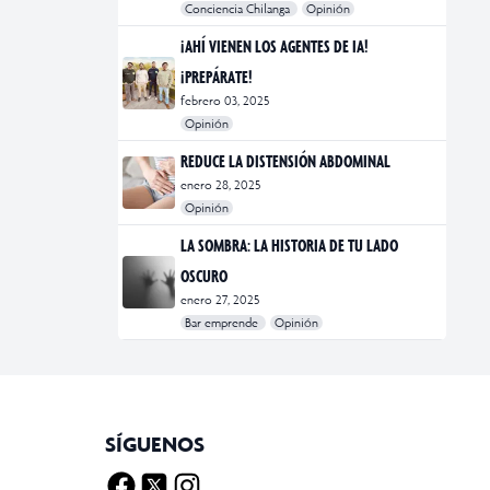
Conciencia Chilanga
Opinión
#bienestar
#Opinión
#Principal
¡AHÍ VIENEN LOS AGENTES DE IA!
¡PREPÁRATE!
febrero 03, 2025
Opinión
#Bar Emprende
#Opinión
#Principal
REDUCE LA DISTENSIÓN ABDOMINAL
enero 28, 2025
Opinión
#bienestar
#Opinión
#Principal
#Salud
LA SOMBRA: LA HISTORIA DE TU LADO
OSCURO
enero 27, 2025
Bar emprende
Opinión
#Bar Emprende
#CDMX
#marketing
SÍGUENOS