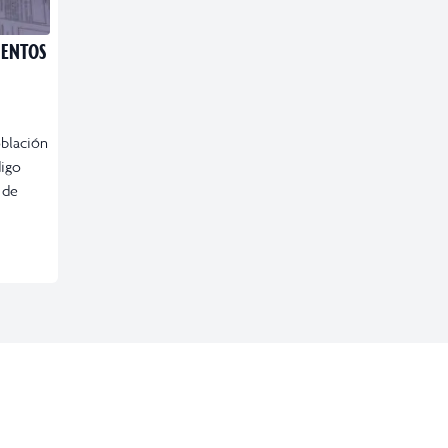
MENTOS
oblación
digo
 de