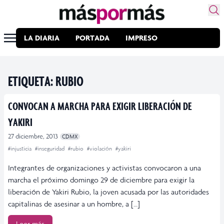
LA DIARIA
PORTADA
IMPRESO
ETIQUETA:
RUBIO
CONVOCAN A MARCHA PARA EXIGIR LIBERACIÓN DE
YAKIRI
27 diciembre, 2013
CDMX
#injusticia
#inseguridad
#rubio
#violación
#yakiri
Integrantes de organizaciones y activistas convocaron a una
marcha el próximo domingo 29 de diciembre para exigir la
liberación de Yakiri Rubio, la joven acusada por las autoridades
capitalinas de asesinar a un hombre, a […]
Leer más