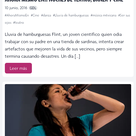
10 junio, 2016
GDL
#AhoraMismoEn
#Cine
#danza
#Lluvia de hamburguesas
#música méxicana
#Ser sus
ojos
#teatro
Lluvia de hamburguesas Flint, un joven científico quien odia
trabajar con su padre en una tienda de sardinas, intenta crear
artefactos que mejoren la vida de sus vecinos, pero siempre
termina causando desastres. Un día […]
Leer más