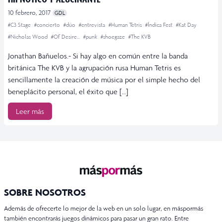
10 febrero, 2017
GDL
#C3 Stage
#concierto
#dúo
#entrevista
#Human Tetris
#Índica Fest
#Kat Day
#Nicholas Wood
#Of Desire...
#punk
#shoegaze
#The KVB
Jonathan Bañuelos.- Si hay algo en común entre la banda
británica The KVB y la agrupación rusa Human Tetris es
sencillamente la creación de música por el simple hecho del
beneplácito personal, el éxito que […]
Leer más
SOBRE NOSOTROS
Además de ofrecerte lo mejor de la web en un solo lugar, en máspormás
también encontrarás juegos dinámicos para pasar un gran rato. Entre