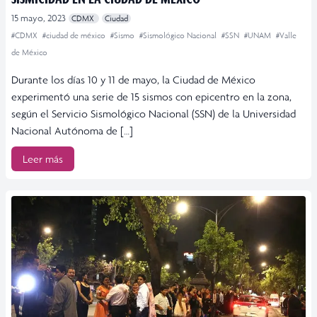
15 mayo, 2023
CDMX
Ciudad
#CDMX
#ciudad de méxico
#Sismo
#Sismológico Nacional
#SSN
#UNAM
#Valle
de México
Durante los días 10 y 11 de mayo, la Ciudad de México
experimentó una serie de 15 sismos con epicentro en la zona,
según el Servicio Sismológico Nacional (SSN) de la Universidad
Nacional Autónoma de […]
Leer más