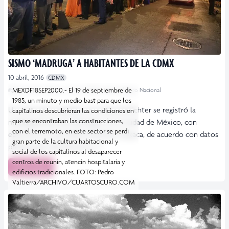
SISMO ‘MADRUGA’ A HABITANTES DE LA CDMX
10 abril, 2016
CDMX
MEXDF18SEP2000.- El 19 de septiembre de
#alerta sísmica
#Sismo
#sismo CDMX
#Sismológico Nacional
1985, un minuto y medio bast para que los
Un sismo de 5.6 grados en escala de Richter se registró la
capitalinos descubrieran las condiciones en
que se encontraban las construcciones,
madrugada de este domingo en la Ciudad de México, con
con el terremoto, en este sector se perdi
epicentro en San Pedro Pochutla, Oaxaca, de acuerdo con datos
gran parte de la cultura habitacional y
preliminares del Servicio […]
social de los capitalinos al desaparecer
centros de reunin, atencin hospitalaria y
Leer más
edificios tradicionales. FOTO: Pedro
Valtierra/ARCHIVO/CUARTOSCURO.COM