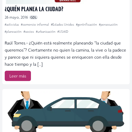
¿QUIÉN PLANEA LA CIUDAD?
26 mayo, 2016
GDL
#activistas
#comercio informal
#Estados Unidos
#gentrificación
#persecución
#planeación
#socios
#urbanización
#USAID
Raúl Torres.- ¿Quién está realmente planeando “la ciudad que
queremos”? Ciertamente no quien la camina, la vive o la padece
y parece que ni siquiera quienes se enriquecen con ella desde
hace tiempo y la […]
Leer más