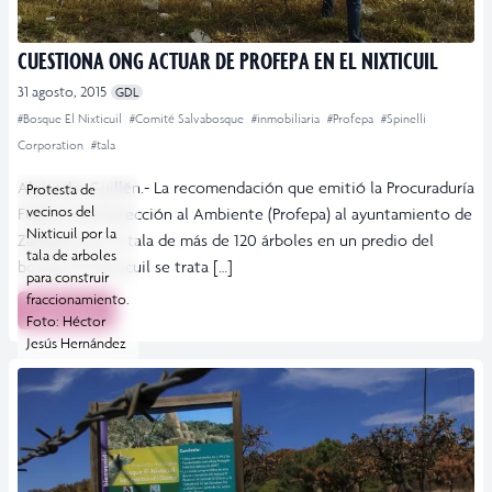
CUESTIONA ONG ACTUAR DE PROFEPA EN EL NIXTICUIL
31 agosto, 2015
GDL
#Bosque El Nixticuil
#Comité Salvabosque
#inmobiliaria
#Profepa
#Spinelli
Corporation
#tala
Alejandra Guillén.- La recomendación que emitió la Procuraduría
Protesta de
vecinos del
Federal de Protección al Ambiente (Profepa) al ayuntamiento de
Nixticuil por la
Zapopan por la tala de más de 120 árboles en un predio del
tala de arboles
bosque El Nixticuil se trata […]
para construir
fraccionamiento.
Leer más
Foto: Héctor
Jesús Hernández