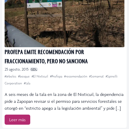
PROFEPA EMITE RECOMENDACIÓN POR
FRACCIONAMIENTO, PERO NO SANCIONA
25 agosto, 2015
GDL
#árboles
#bosque
#El Nixticuil
#Profepa
#recomendación
#Semarnat
#Spinelli
Corporation
#tala
A seis meses de la tala en la zona de El Nixticuil, la dependencia
pide a Zapopan revisar si el permiso para servicios forestales se
otorgó en “estricto apego a la legislación ambiental” y pide […]
Leer más