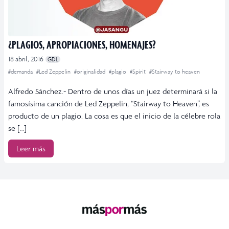
¿PLAGIOS, APROPIACIONES, HOMENAJES?
18 abril, 2016
GDL
#demanda
#Led Zeppelin
#originalidad
#plagio
#Spirit
#Stairway to heaven
Alfredo Sánchez.- Dentro de unos días un juez determinará si la
famosísima canción de Led Zeppelin, “Stairway to Heaven”, es
producto de un plagio. La cosa es que el inicio de la célebre rola
se […]
Leer más