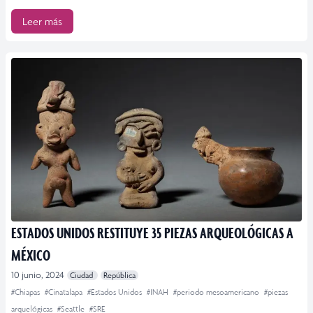
Leer más
ESTADOS UNIDOS RESTITUYE 35 PIEZAS ARQUEOLÓGICAS A
MÉXICO
10 junio, 2024
Ciudad
República
#Chiapas
#Cinatalapa
#Estados Unidos
#INAH
#periodo mesoamericano
#piezas
arquelógicas
#Seattle
#SRE