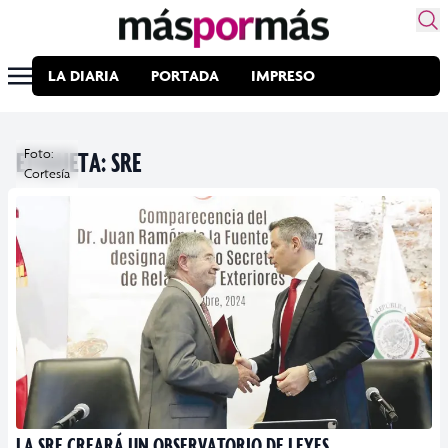
LA DIARIA
PORTADA
IMPRESO
ETIQUETA:
Foto:
SRE
Cortesía
LA SRE CREARÁ UN OBSERVATORIO DE LEYES