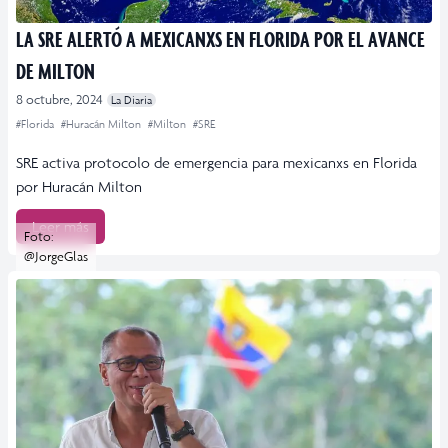
LA SRE ALERTÓ A MEXICANXS EN FLORIDA POR EL AVANCE
DE MILTON
8 octubre, 2024
La Diaria
#Florida
#Huracán Milton
#Milton
#SRE
SRE activa protocolo de emergencia para mexicanxs en Florida
por Huracán Milton
Leer más
Foto:
@JorgeGlas