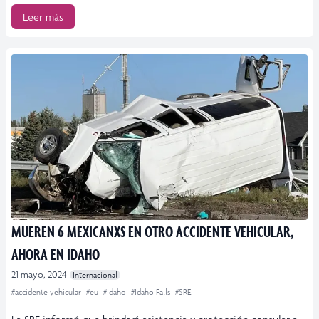
Leer más
MUEREN 6 MEXICANXS EN OTRO ACCIDENTE VEHICULAR,
AHORA EN IDAHO
21 mayo, 2024
Internacional
#accidente vehicular
#eu
#Idaho
#Idaho Falls
#SRE