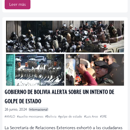
Leer más
GOBIERNO DE BOLIVIA ALERTA SOBRE UN INTENTO DE
GOLPE DE ESTADO
26 junio, 2024
Internacional
#AMLO
#auxilio mexicanos
#Bolivia
#golpe de estado
#Luis Arce
#SRE
La Secretaría de Relaciones Exteriores exhortó a lxs ciudadanxs