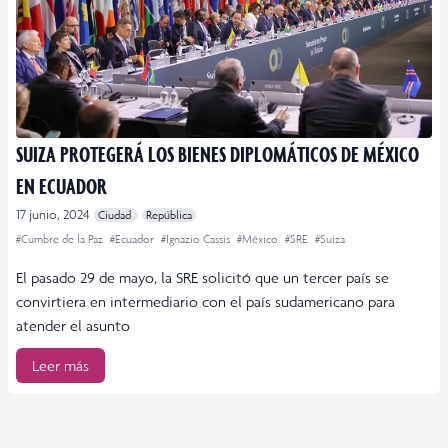
SUIZA PROTEGERÁ LOS BIENES DIPLOMÁTICOS DE MÉXICO
EN ECUADOR
17 junio, 2024
Ciudad
República
#Cumbre de la Paz
#Ecuador
#Ignazio Cassis
#México
#SRE
#Suiza
El pasado 29 de mayo, la SRE solicitó que un tercer país se
convirtiera en intermediario con el país sudamericano para
atender el asunto
Leer más