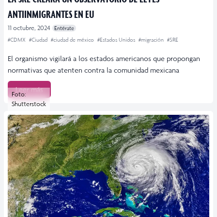
ANTIINMIGRANTES EN EU
11 octubre, 2024
Entérate
#CDMX
#Ciudad
#ciudad de méxico
#Estados Unidos
#migración
#SRE
El organismo vigilará a los estados americanos que propongan
normativas que atenten contra la comunidad mexicana
Leer más
Foto:
Shutterstock