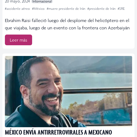
20 mayo, 2024
Internacional
#accidente aéreo
#México
#muere presidente de Irán
#presidente de Irán
#SRE
Ebrahim Raisi falleció luego del desplome del helicóptero en el
que viajaba, luego de un evento con la frontera con Azerbaiyán
Leer más
MÉXICO ENVÍA ANTIRRETROVIRALES A MEXICANO