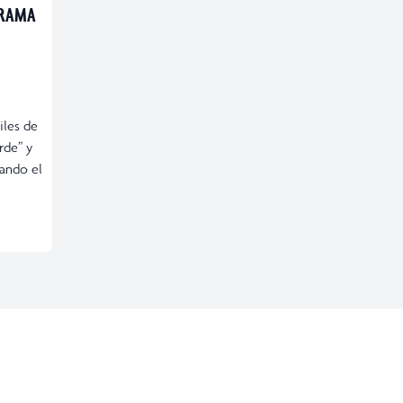
GRAMA
iles de
rde” y
ando el