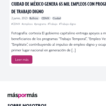
CIUDAD DE MÉXICO GENERA 65 MIL EMPLEOS CON PRO
DE TRABAJO DIGNO
2 junio, 2023
Bullicio
CDMX
Ciudad
#CDMX
#empleos
#programa
#Trabajo
#Trabajo digno
Fotografía: cortesía El gobierno capitalino entrega apoyos a m
beneficiarios de los programas “Trabajo Temporal”, “Empleo Ve
“Empléate”, contribuyendo al impulso de empleo digno y ocup
primer lugar nacional en generación de […]
Leer más
SOBRE NOSOTROS