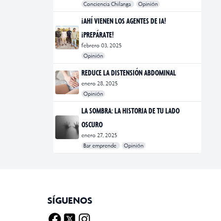
Conciencia Chilanga
Opinión
#bienestar
#Opinión
#Principal
¡AHÍ VIENEN LOS AGENTES DE IA!
¡PREPÁRATE!
febrero 03, 2025
Opinión
#Bar Emprende
#Opinión
#Principal
REDUCE LA DISTENSIÓN ABDOMINAL
enero 28, 2025
Opinión
#bienestar
#Opinión
#Principal
#Salud
LA SOMBRA: LA HISTORIA DE TU LADO
OSCURO
enero 27, 2025
Bar emprende
Opinión
#Bar Emprende
#CDMX
#marketing
SÍGUENOS