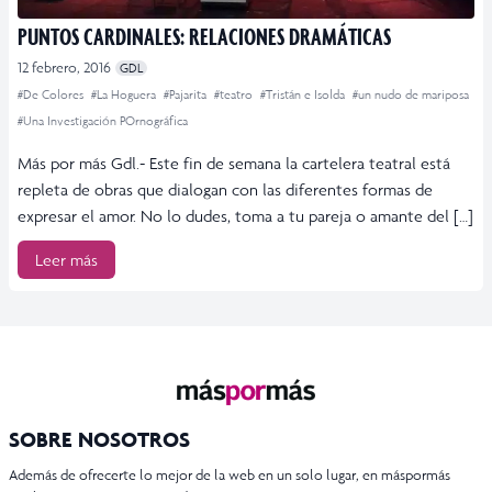
PUNTOS CARDINALES: RELACIONES DRAMÁTICAS
12 febrero, 2016
GDL
#De Colores
#La Hoguera
#Pajarita
#teatro
#Tristán e Isolda
#un nudo de mariposa
#Una Investigación POrnográfica
Más por más Gdl.- Este fin de semana la cartelera teatral está
repleta de obras que dialogan con las diferentes formas de
expresar el amor. No lo dudes, toma a tu pareja o amante del […]
Leer más
SOBRE NOSOTROS
Además de ofrecerte lo mejor de la web en un solo lugar, en máspormás