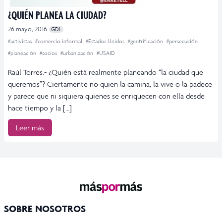
¿QUIÉN PLANEA LA CIUDAD?
26 mayo, 2016
GDL
#activistas
#comercio informal
#Estados Unidos
#gentrificación
#persecución
#planeación
#socios
#urbanización
#USAID
Raúl Torres.- ¿Quién está realmente planeando “la ciudad que
queremos”? Ciertamente no quien la camina, la vive o la padece
y parece que ni siquiera quienes se enriquecen con ella desde
hace tiempo y la […]
Leer más
SOBRE NOSOTROS