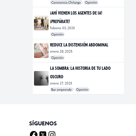
Conciencia Chilanga
Opinión
#bienestar
#Opinión
#Principal
¡AHÍ VIENEN LOS AGENTES DE IA!
¡PREPÁRATE!
febrero 03, 2025
Opinión
#Bar Emprende
#Opinión
#Principal
REDUCE LA DISTENSIÓN ABDOMINAL
enero 28, 2025
Opinión
#bienestar
#Opinión
#Principal
#Salud
LA SOMBRA: LA HISTORIA DE TU LADO
OSCURO
enero 27, 2025
Bar emprende
Opinión
#Bar Emprende
#CDMX
#marketing
SÍGUENOS