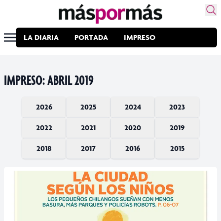
LA DIARIA
PORTADA
IMPRESO
IMPRESO: ABRIL 2019
2026
2025
2024
2023
2022
2021
2020
2019
Enero
Diciembre
Diciembre
Diciembre
2018
2017
2016
2015
Noviembre
Noviembre
Noviembre
Diciembre
Diciembre
Diciembre
Diciembre
Octubre
Octubre
Octubre
Noviembre
Noviembre
Noviembre
Noviembre
Diciembre
Diciembre
Diciembre
Diciembre
Septiembre
Septiembre
Septiembre
Octubre
Octubre
Octubre
Octubre
Noviembre
Noviembre
Noviembre
Noviembre
Agosto
Agosto
Agosto
Septiembre
Septiembre
Septiembre
Septiembre
Octubre
Octubre
Octubre
Octubre