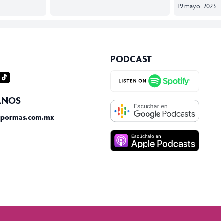
19 mayo, 2023
PODCAST
gram
iktok
ANOS
spormas.com.mx