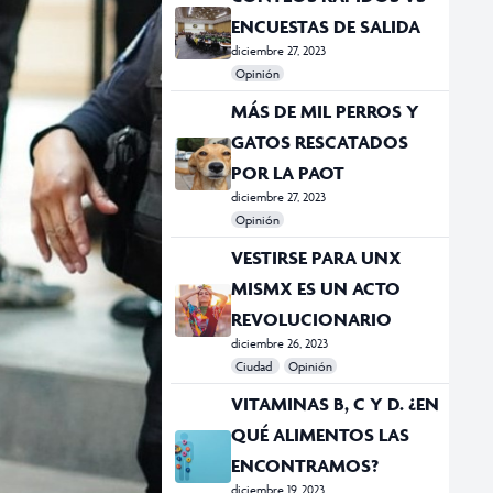
ENCUESTAS DE SALIDA
diciembre 27, 2023
Opinión
#Conteos Rápidos
#Elecciones
#encuestas de salida
MÁS DE MIL PERROS Y
GATOS RESCATADOS
POR LA PAOT
diciembre 27, 2023
Opinión
#gatos
#PAOT
#perros
#rescatados
VESTIRSE PARA UNX
MISMX ES UN ACTO
REVOLUCIONARIO
diciembre 26, 2023
Ciudad
Opinión
#Estilo Manifiesto
#moda
VITAMINAS B, C Y D. ¿EN
QUÉ ALIMENTOS LAS
ENCONTRAMOS?
diciembre 19, 2023