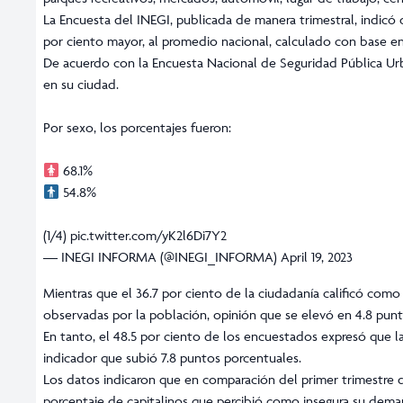
La Encuesta del INEGI, publicada de manera trimestral, indicó 
por ciento mayor, al promedio nacional, calculado con base en
De acuerdo con la Encuesta Nacional de Seguridad Pública U
en su ciudad.
Por sexo, los porcentajes fueron:
68.1%
54.8%
(1/4)
pic.twitter.com/yK2l6Di7Y2
— INEGI INFORMA (@INEGI_INFORMA)
April 19, 2023
Mientras que el 36.7 por ciento de la ciudadanía calificó com
observadas por la población, opinión que se elevó en 4.8 punt
En tanto, el 48.5 por ciento de los encuestados expresó que la
indicador que subió 7.8 puntos porcentuales.
Los datos indicaron que en comparación del primer trimestre de
porcentaje de capitalinos que percibió como insegura su dema