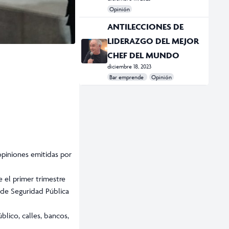
Opinión
#minerales
#Vitaminas
ANTILECCIONES DE
LIDERAZGO DEL MEJOR
CHEF DEL MUNDO
diciembre 18, 2023
Bar emprende
Opinión
#Bar Emprende
#chef
 opiniones emitidas por
 el primer trimestre
 de Seguridad Pública
lico, calles, bancos,