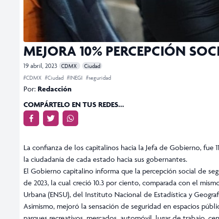
MEJORA 10% PERCEPCIÓN SOC
19 abril, 2023
CDMX
Ciudad
#CDMX
#Ciudad
#INEGI
#seguridad
Por:
Redacción
COMPÁRTELO EN TUS REDES...
La confianza de los capitalinos hacia la Jefa de Gobierno, fue 
la ciudadanía de cada estado hacia sus gobernantes.
El Gobierno capitalino informa que la percepción social de se
de 2023, la cual creció 10.3 por ciento, comparada con el mis
Urbana (ENSU), del Instituto Nacional de Estadística y Geografí
Asimismo, mejoró la sensación de seguridad en espacios públic
parques recreativos, mercados, automóvil, lugar de trabajo, cen