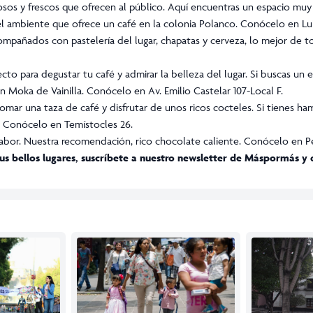
iosos y frescos que ofrecen al público. Aquí encuentras un espacio mu
 el ambiente que ofrece un café en la colonia Polanco. Conócelo en Lui
compañados con pastelería del lugar, chapatas y cerveza, lo mejor de 
to para degustar tu café y admirar la belleza del lugar. Si buscas un e
n Moka de Vainilla. Conócelo en Av. Emilio Castelar 107-Local F.
tomar una taza de café y disfrutar de unos ricos cocteles. Si tienes h
e. Conócelo en Temístocles 26.
bor. Nuestra recomendación, rico chocolate caliente. Conócelo en Pe
us bellos lugares, suscríbete a nuestro newsletter de
Máspormás
y 