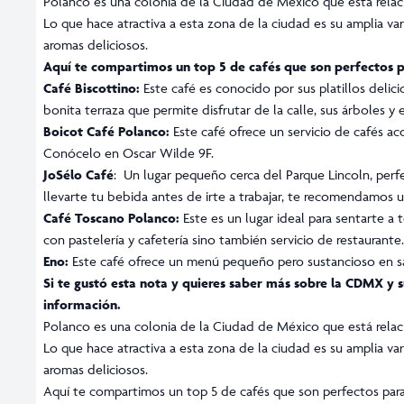
Polanco
es una colonia de la Ciudad de México que está relacio
Lo que hace atractiva a esta zona de la ciudad es su amplia var
aromas deliciosos.
Aquí te compartimos un top 5 de cafés que son perfectos pa
Café Biscottino:
Este café es conocido por sus platillos delic
bonita terraza que permite disfrutar de la calle, sus árboles y
Boicot Café Polanco:
Este café ofrece un servicio de cafés a
Conócelo en Oscar Wilde 9F.
JoSélo Café
: Un lugar pequeño cerca del Parque Lincoln, perfec
llevarte tu bebida antes de irte a trabajar, te recomendamos u
Café Toscano Polanco:
Este es un lugar ideal para sentarte a 
con pastelería y cafetería sino también servicio de restaurant
Eno:
Este café ofrece un menú pequeño pero sustancioso en sa
Si te gustó esta nota y quieres saber más sobre la CDMX y s
información.
Polanco
es una colonia de la Ciudad de México que está relacio
Lo que hace atractiva a esta zona de la ciudad es su amplia var
aromas deliciosos.
Aquí te compartimos un top 5 de cafés que son perfectos para 