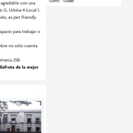
CDMX
Ciudad
y agradable con una
s G. Urbina 4-Local 1.
todo, es
pet friendly
.
spacio para trabajar o
ambre no sólo cuenta
trarca 258.
disfruta de la mejor