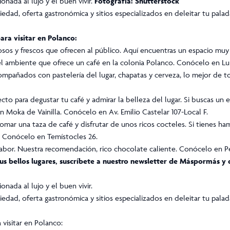
nada al lujo y el buen vivir.
Fotografía: Shutterstock
iedad, oferta gastronómica y sitios especializados en deleitar tu pala
ra visitar en Polanco:
iosos y frescos que ofrecen al público. Aquí encuentras un espacio mu
 el ambiente que ofrece un café en la colonia Polanco. Conócelo en Lui
compañados con pastelería del lugar, chapatas y cerveza, lo mejor de 
to para degustar tu café y admirar la belleza del lugar. Si buscas un e
n Moka de Vainilla. Conócelo en Av. Emilio Castelar 107-Local F.
tomar una taza de café y disfrutar de unos ricos cocteles. Si tienes h
e. Conócelo en Temístocles 26.
bor. Nuestra recomendación, rico chocolate caliente. Conócelo en Pe
us bellos lugares, suscríbete a nuestro newsletter de
Máspormás
y 
nada al lujo y el buen vivir.
iedad, oferta gastronómica y sitios especializados en deleitar tu pala
visitar en Polanco: