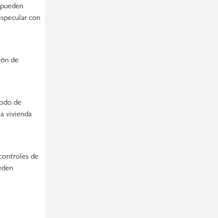
o pueden
especular con
ción de
iodo de
ta vivienda
 controles de
ueden