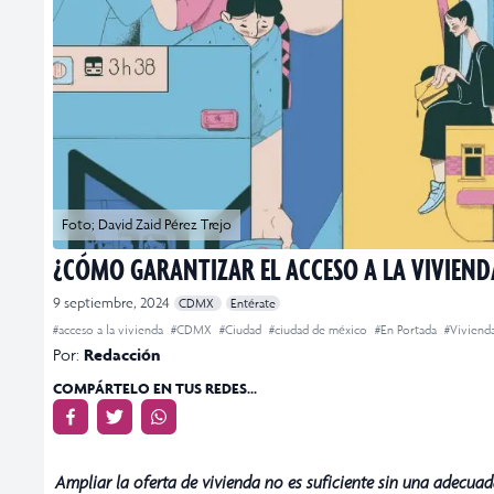
Foto; David Zaid Pérez Trejo
¿CÓMO GARANTIZAR EL ACCESO A LA VIVIEND
9 septiembre, 2024
CDMX
Entérate
#acceso a la vivienda
#CDMX
#Ciudad
#ciudad de méxico
#En Portada
#Viviend
Por:
Redacción
COMPÁRTELO EN TUS REDES...
Ampliar la oferta de vivienda no es suficiente sin una adecuad