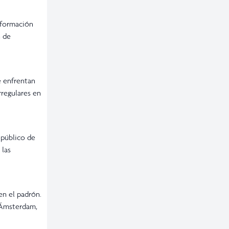
onformación
n de
e enfrentan
rregulares en
 público de
 las
en el padrón.
 Ámsterdam,