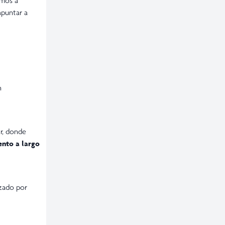
amos a
apuntar a
n
ur, donde
ento a largo
izado por