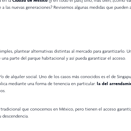
a en la
Ciudad de México
(y en todo el país) sino, más bien, ¿cómo v
nte a las nuevas generaciones? Revisemos algunas medidas que pueden 
imples, plantear alternativas distintas al mercado para garantizarlo. U
 una parte del parque habitacional y así pueda garantizar el acceso.
/o de alquiler social. Uno de los casos más conocidos es el de Singap
blica mediante una forma de tenencia en particular:
la del arrendami
os.
o tradicional que conocemos en México, pero tienen el acceso garant
su descendencia.