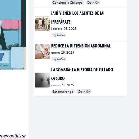
Conciencia Chilanga
Opinión
#bienestar
#Opinión
#Principal
¡AHÍ VIENEN LOS AGENTES DE IA!
¡PREPÁRATE!
febrero 03, 2025
Opinión
#Bar Emprende
#Opinión
#Principal
REDUCE LA DISTENSIÓN ABDOMINAL
enero 28, 2025
Opinión
#bienestar
#Opinión
#Principal
#Salud
LA SOMBRA: LA HISTORIA DE TU LADO
OSCURO
enero 27, 2025
Bar emprende
Opinión
#Bar Emprende
#CDMX
#marketing
mercantilizar