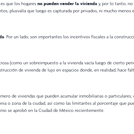
l es que los hogares
no pueden vender la vivienda
y, por lo tanto, n
ntos, plusvalía que luego es capturada por privados, ni mucho menos 
da
. Por un lado, son importantes los incentivos fiscales a la construc
ociosa (como un sobreimpuesto a la vivienda vacía luego de cierto per
trucción de vivienda de lujo en espacios donde, en realidad, hace fal
úmero de viviendas que pueden acumular inmobiliarias o particulares;
ia o zona de la ciudad, así como las limitantes al porcentaje que p
ismo se aprobó en la Ciudad de México recientemente.