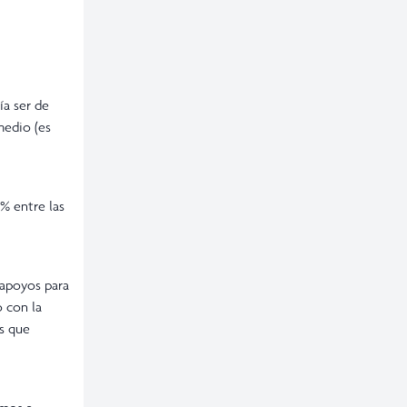
a ser de
medio (es
% entre las
 apoyos para
o con la
es que