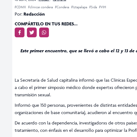
#CDMX
#clínicas condesa
#Condesa
#Iztapalapa
#Sida
#VIH
Por:
Redacción
COMPÁRTELO EN TUS REDES...
Este primer encuentro, que se llevó a cabo el 12 y 13 de
La Secretaría de Salud capitalina informó que las Clínicas Esp
a cabo el primer simposio médico donde expertxs ofrecieron p
transmisión sexual.
Informó que 150 personas, provenientes de distintas entidades
organizaciones de base comunitaria), acudieron al encuentro que
De acuerdo con la dependencia, investigadorxs de otros países
tratamiento, con énfasis en el desarrollo para optimizar la Profi