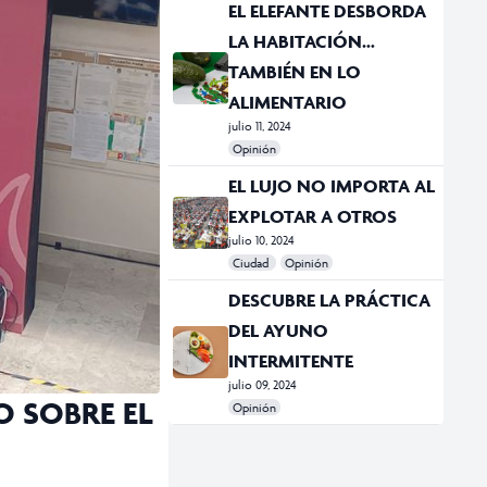
EL ELEFANTE DESBORDA
LA HABITACIÓN…
TAMBIÉN EN LO
ALIMENTARIO
julio 11, 2024
Opinión
#México
#periodistas asesinados
#violencia
EL LUJO NO IMPORTA AL
EXPLOTAR A OTROS
julio 10, 2024
Ciudad
Opinión
DESCUBRE LA PRÁCTICA
DEL AYUNO
INTERMITENTE
julio 09, 2024
O SOBRE EL
Opinión
#Ayuno intermitente