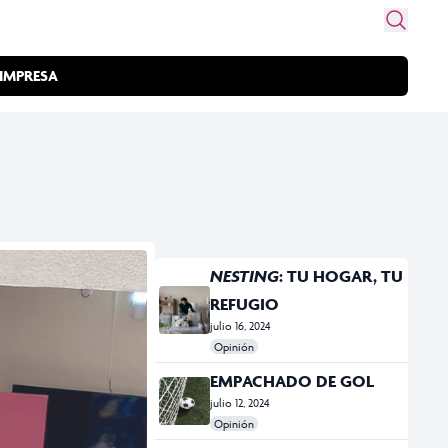
IMPRESA
NESTING
: TU HOGAR, TU
REFUGIO
julio 16, 2024
Opinión
#hogar
#Nesthing
#refugio
EMPACHADO DE GOL
julio 12, 2024
Opinión
#Empachado de gol
#futbol