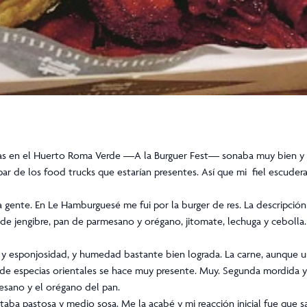
esas en el Huerto Roma Verde —A la Burguer Fest— sonaba muy bien y
ar de los food trucks que estarían presentes. Así que mi fiel escuder
ente. En Le Hamburguesé me fui por la burger de res. La descripción e
 de jengibre, pan de parmesano y orégano, jitomate, lechuga y cebol
 y esponjosidad, y humedad bastante bien lograda. La carne, aunque 
x de especias orientales se hace muy presente. Muy. Segunda mordida 
esano y el orégano del pan.
taba pastosa y medio sosa. Me la acabé y mi reacción inicial fue que