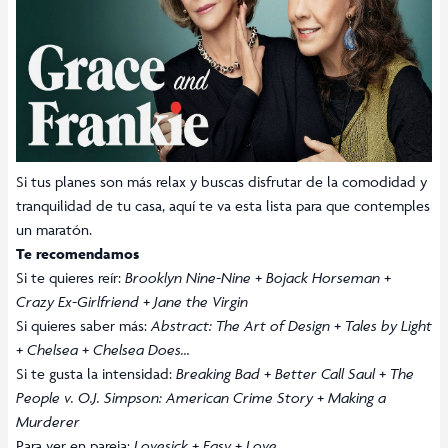
Si tus planes son más relax y buscas disfrutar de la comodidad y
tranquilidad de tu casa, aquí te va esta lista para que contemples
un maratón.
Te recomendamos
Si te quieres reír:
Brooklyn Nine-Nine
+
Bojack Horseman
+
Crazy Ex-Girlfriend
+
Jane the Virgin
Si quieres saber más:
Abstract: The Art of Design
+
Tales by Light
+
Chelsea
+
Chelsea Does…
Si te gusta la intensidad:
Breaking Bad
+
Better Call Saul
+
The
People v. O.J. Simpson: American Crime Story
+
Making a
Murderer
Para ver en pareja:
Lovesick
+
Easy
+
Love