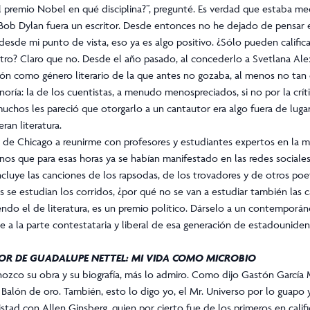
 premio Nobel en qué disciplina?”, pregunté. Es verdad que estaba me
Bob Dylan fuera un escritor. Desde entonces no he dejado de pensar e
, desde mi punto de vista, eso ya es algo positivo. ¿Sólo pueden califi
eatro? Claro que no. Desde el año pasado, al concederlo a Svetlana Alex
ón como género literario de la que antes no gozaba, al menos no tan 
ría: la de los cuentistas, a menudo menospreciados, si no por la crítica
muchos les pareció que otorgarlo a un cantautor era algo fuera de luga
ran literatura.
y de Chicago a reunirme con profesores y estudiantes expertos en la m
s que para esas horas ya se habían manifestado en las redes sociales,
incluye las canciones de los rapsodas, de los trovadores y de otros poe
s se estudian los corridos, ¿por qué no se van a estudiar también las 
endo el de literatura, es un premio político. Dárselo a un contempor
e a la parte contestataria y liberal de esa generación de estadouniden
OR DE GUADALUPE NETTEL:
MI VIDA COMO MICROBIO
zco su obra y su biografía, más lo admiro. Como dijo Gastón García M
 Balón de oro. También, esto lo digo yo, el Mr. Universo por lo guapo
istad con Allen Ginsberg, quien por cierto fue de los primeros en calif