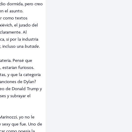
dio dormida, pero creo
n el asunto.
car como textos
iévich, el jurado del
claramente. Al
, sí por la industria
r, incluso una
butade
.
ateria. Pensé que
 estarían furiosos.
tas, y que la categoría
canciones de Dylan?
áneo de Donald Trump y
ses y subrayar el
arinozzi, yo no le
 y sexy que fue. Uno de
icar como poesía la