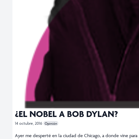
¿EL NOBEL A BOB DYLAN?
14 octubre, 2016
Opinión
Ayer me desperté en la ciudad de Chicago, a donde vine para pa