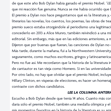
de que este año Bob Dylan había ganado el premio Nobel. “¿El
que mi reacción fue genuina. Nunca se me había ocurrido que 
El premio a Dylan nos hace preguntarnos qué es la literatura y
literarios las novelas, los cuentos, los poemas, las obras de t
premio sueco estaba otorgándole al periodismo una legitimaci
concederlo en 2013 a Alice Munro, también reivindicó a una mino
editorial. Sin embargo, más que en las ediciones anteriores, a 
Dijeron que por buenas que fueran, las canciones de Dylan no e
Más tarde, durante la mañana, fui a la Northwestern Universit
seguramente, como muchos escritores, gringos y latinoamericano
Pero no fue así. Me recordaron que la historia de la literatura 
de cantautor es tan vieja como Homero. Si en las universidade
Por otro lado, no hay que olvidar que el premio Nobel, incluy
Hillary Clinton, en vísperas de elecciones, es hacer un homenaj
contraste con dichos candidatos.
LEE LA COLUMNA ANTERI
Escucho a Bob Dylan desde que tenía 14 años. Cuanto más cono
daría sólo el premio Nobel, también una medalla olímpica y el
mis momentos favoritos en la historia de la literatura es su am