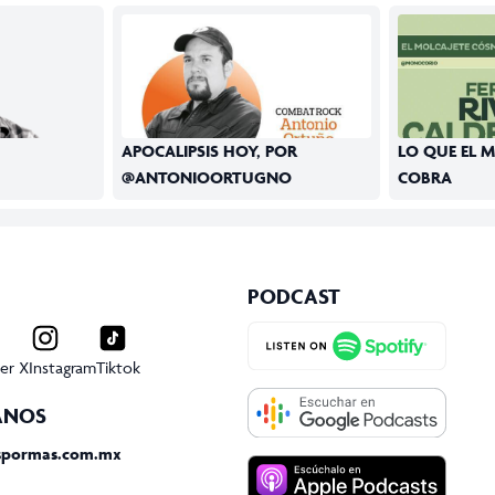
APOCALIPSIS HOY, POR
LO QUE EL 
@ANTONIOORTUGNO
COBRA
PODCAST
er X
Instagram
Tiktok
ANOS
spormas.com.mx