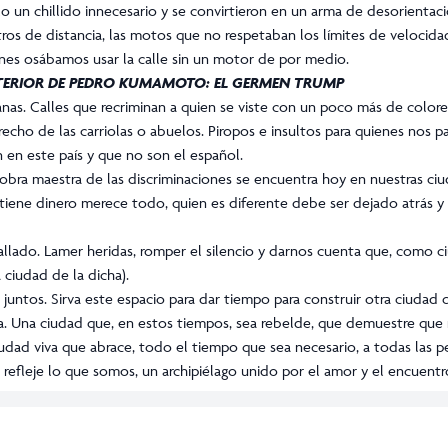
o un chillido innecesario y se convirtieron en un arma de desorientaci
ros de distancia, las motos que no respetaban los límites de velocida
ienes osábamos usar la calle sin un motor de por medio.
TERIOR DE PEDRO KUMAMOTO:
EL GERMEN TRUMP
dianas. Calles que recriminan a quien se viste con un poco más de col
cho de las carriolas o abuelos. Piropos e insultos para quienes nos pa
 en este país y que no son el español.
La obra maestra de las discriminaciones se encuentra hoy en nuestras c
ene dinero merece todo, quien es diferente debe ser dejado atrás y 
llado. Lamer heridas, romper el silencio y darnos cuenta que, como c
 ciudad de la dicha
).
juntos. Sirva este espacio para dar tiempo para construir otra ciudad qu
sta. Una ciudad que, en estos tiempos, sea rebelde, que demuestre qu
udad viva que abrace, todo el tiempo que sea necesario, a todas las pe
refleje lo que somos, un archipiélago unido por el amor y el encuentr