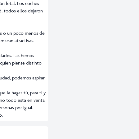
ón letal. Los coches
d, todos ellos dejaron
ores o un poco menos de
rezcan atractivas.
iudades. Las hemos
quien piense distinto
iudad, podemos aspirar
e la hagas tú, para ti y
e no todo está en venta
rsonas por igual.
o.