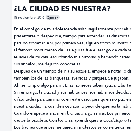
¿LA CIUDAD ES NUESTRA?
18 noviembre, 2016
Opinión
En el ombligo de mi adolescencia asistí regularmente por seis
presentarse o despedirse, tiempo para entender las dinámicas,
para no tropezar. Ahí, por primera vez, alguien tomó mi rostro
El famoso monumento de Las Águilas fue el testigo de cada visi
relieves de mi cara, escuchando mis historias y haciendo tareas
sus anhelos, me dejaron conocerlas.
Después de un tiempo de ir a su escuela, empecé a notar lo difíc
también los de las banquetas, avenidas y parques. Se jugaban, l
Ahí se rompió algo para mí. Ellas no necesitaban ayuda. Ellas te
Sin embargo, la ciudad y sus habitantes nos habíamos decidido
dificultades para caminar o, en este caso, para quien no pudier
nuestra ciudad, la cual demostraba lo peor de quienes la habit
Cuando empecé a andar en bici pasó algo similar. Los primeros
desde la bicicleta. Con los días, aprendí que
mi Guadalajara
ta
Los baches que antes me parecían molestos se convirtieron en