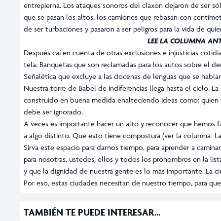
entrepierna. Los ataques sonoros del claxon dejaron de ser sól
que se pasan los altos, los camiones que rebasan con centímet
de ser turbaciones y pasaron a ser peligros para la vida de qu
LEE LA COLUMNA AN
Después caí en cuenta de otras exclusiones e injusticias coti
tela. Banquetas que son reclamadas para los autos sobre el dere
Señalética que excluye a las docenas de lenguas que se hablan
Nuestra torre de Babel de indiferencias llega hasta el cielo. 
construido en buena medida enalteciendo ideas como: quien ti
debe ser ignorado.
A veces es importante hacer un alto y reconocer que hemos fa
a algo distinto. Que esto tiene compostura (ver la columna
La
Sirva este espacio para darnos tiempo, para aprender a caminar 
para nosotras, ustedes, ellos y todos los pronombres en la li
y que la dignidad de nuestra gente es lo más importante. La ci
Por eso, estas ciudades necesitan de nuestro tiempo, para que 
TAMBIÉN TE PUEDE INTERESAR...