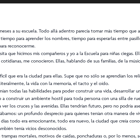
 meses a su escuela. Todo allá adentro parecía tomar más tiempo que a
 tiempo para aprender los nombres, tiempo para esperarlas entre pasil
 para reconocerme.
ta que hicimos mis compañeros y yo a la Escuela para niñas ciegas. Ell
 cotidianas, me conocieron. Ellas, hablando de sus familias, de la músi
il que era la ciudad para ellas. Supe que no sólo se aprendían los reli
iteralmente, la vida con la memoria, el tacto y el oído.
nían todas las habilidades para poder construir una vida, desarrollar una
 a construir un ambiente hostil para toda persona con una silla de ru
a ver los cruces y las avenidas. Ellas tendrían futuro, pero no podría a
ábamos: un profundo desprecio para quienes tenían otra manera de vivir
 días todo era emocionante, todo era nuevo, la ciudad que creía conoc
mbién tenía vicios desconocidos.
 trampas mortales, motivos de caídas, ponchaduras o, por lo menos, s