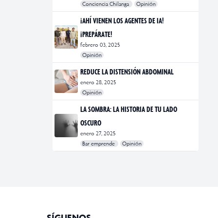
Conciencia Chilanga
Opinión
#bienestar
#Opinión
#Principal
¡AHÍ VIENEN LOS AGENTES DE IA!
¡PREPÁRATE!
febrero 03, 2025
Opinión
#Bar Emprende
#Opinión
#Principal
REDUCE LA DISTENSIÓN ABDOMINAL
enero 28, 2025
Opinión
#bienestar
#Opinión
#Principal
#Salud
LA SOMBRA: LA HISTORIA DE TU LADO
OSCURO
enero 27, 2025
Bar emprende
Opinión
#Bar Emprende
#CDMX
#marketing
SÍGUENOS