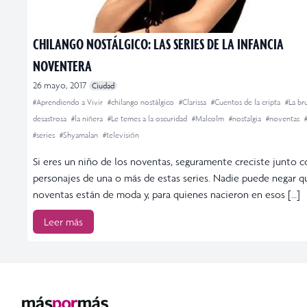
CHILANGO NOSTÁLGICO: LAS SERIES DE LA INFANCIA
NOVENTERA
26 mayo, 2017
Ciudad
#Aprendiendo a Vivir
#chilango nostálgico
#Clarissa
#Cuentos de la cripta
#La br
desastrosa
#la niñera
#Le temes a la oscuridad
#Malcolm
#nostalgia
#noventas
#series
#Shyamalan
#televisión
Si eres un niño de los noventas, seguramente creciste junto c
personajes de una o más de estas series. Nadie puede negar q
noventas están de moda y, para quienes nacieron en esos […]
Leer más