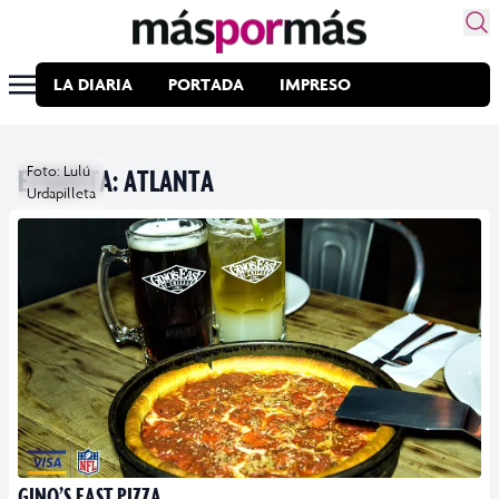
LA DIARIA
PORTADA
IMPRESO
ETIQUETA:
Foto: Lulú
ATLANTA
Urdapilleta
GINO’S EAST PIZZA