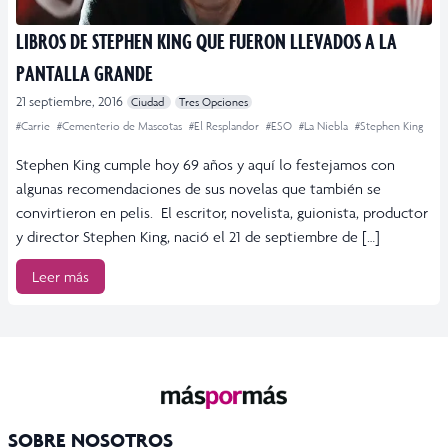
LIBROS DE STEPHEN KING QUE FUERON LLEVADOS A LA
PANTALLA GRANDE
21 septiembre, 2016
Ciudad
Tres Opciones
#Carrie
#Cementerio de Mascotas
#El Resplandor
#ESO
#La Niebla
#Stephen King
Stephen King cumple hoy 69 años y aquí lo festejamos con
algunas recomendaciones de sus novelas que también se
convirtieron en pelis. El escritor, novelista, guionista, productor
y director Stephen King, nació el 21 de septiembre de […]
Leer más
SOBRE NOSOTROS