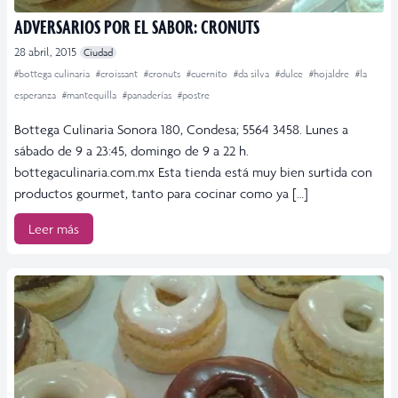
ADVERSARIOS POR EL SABOR: CRONUTS
28 abril, 2015
Ciudad
#bottega culinaria
#croissant
#cronuts
#cuernito
#da silva
#dulce
#hojaldre
#la
esperanza
#mantequilla
#panaderías
#postre
Bottega Culinaria Sonora 180, Condesa; 5564 3458. Lunes a
sábado de 9 a 23:45, domingo de 9 a 22 h.
bottegaculinaria.com.mx Esta tienda está muy bien surtida con
productos gourmet, tanto para cocinar como ya […]
Leer más