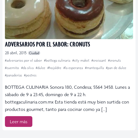
ADVERSARIOS POR EL SABOR: CRONUTS
28 abril, 2015
Ciudad
#adversarios por el sabor
#bottega culinaria
#city maket
#croissant
#cronuts
#cuernito
#da silva
#dulce
#hojaldre
#la esperanza
#mantequilla
#pan de dulce
#panaderías
#postres
BOTTEGA CULINARIA Sonora 180, Condesa; 5564 3458. Lunes a
sábado de 9 a 23:45, domingo de 9 a 22 h.
bottegaculinaria.com.mx Esta tienda está muy bien surtida con
productos gourmet, tanto para cocinar como ya […]
Leer más